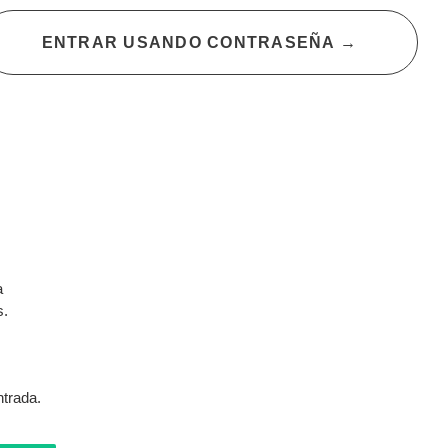
ENTRAR USANDO CONTRASEÑA
→
a
s.
.
trada.