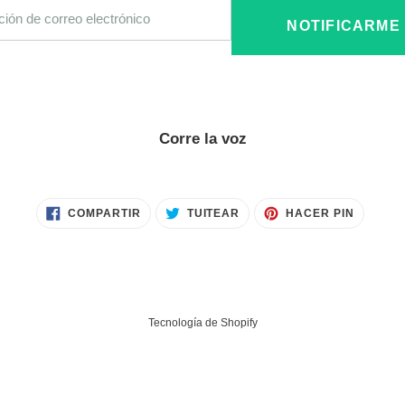
ico
NOTIFICARME
Corre la voz
COMPARTIR
TUITEAR
PINEAR
COMPARTIR
TUITEAR
HACER PIN
EN
EN
EN
FACEBOOK
TWITTER
PINTER
Tecnología de Shopify