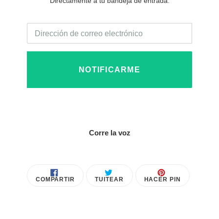
Directamente a tu bandeja de entrada.
Correo
Electrónico
NOTIFICARME
Corre la voz
COMPARTIR
TUITEAR
PINEAR
COMPARTIR
TUITEAR
HACER PIN
EN
EN
EN
FACEBOOK
TWITTER
PINTEREST