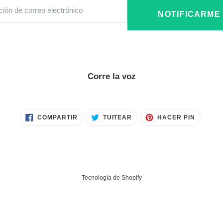
ico
NOTIFICARME
Corre la voz
COMPARTIR
TUITEAR
PINEAR
COMPARTIR
TUITEAR
HACER PIN
EN
EN
EN
FACEBOOK
TWITTER
PINTER
Tecnología de Shopify