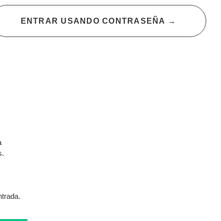
ENTRAR USANDO CONTRASEÑA
→
a
s.
.
trada.